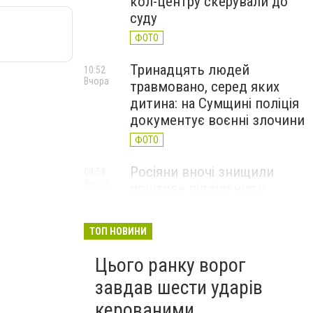
кол-центру скерували до
суду
ФОТО
Тринадцять людей
10:52
Вчора
травмовано, серед яких
дитина: на Сумщині поліція
документує воєнні злочини
ФОТО
Росіяни вночі знищили
09:59
Вчора
поштове відділення у
Глухівській громаді
ФОТО
ТОП НОВИНИ
Цього ранку ворог
завдав шести ударів
керованими