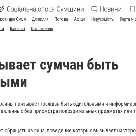
Соціальна опора Сумщини
Новини
ександра Ємця
Дозвілля
Погода
Афіша
Нерухомість
Карта мі
ти
Вакансії
Оголошення
ывает сумчан быть
ными
раины призывает граждан быть бдительными и информиро
тавленных без присмотра подозрительных предметах или 
т обращать на лица, поведение которых вызывает настор