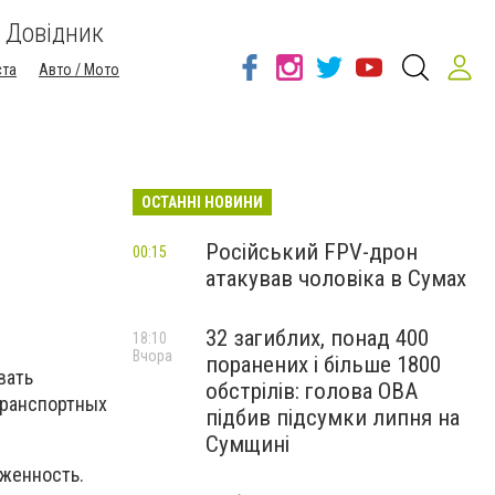
Довідник
ста
Авто / Мото
ОСТАННІ НОВИНИ
Російський FPV-дрон
00:15
атакував чоловіка в Сумах
32 загиблих, понад 400
18:10
Вчора
поранених і більше 1800
вать
обстрілів: голова ОВА
транспортных
підбив підсумки липня на
Сумщині
оженность.