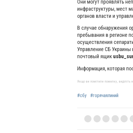
Они могут проявлять не
инфраструктуры, мест м
органов власти и управл
В случае обнаружения о
пребывания в регионе п
осуществления сепарати
Управление СБ Украины 
почтовый ящик
usbu_su
Информация, которая по
Якщо ви помітили помилку, виділіть нео
#сбу
#горячаялиний