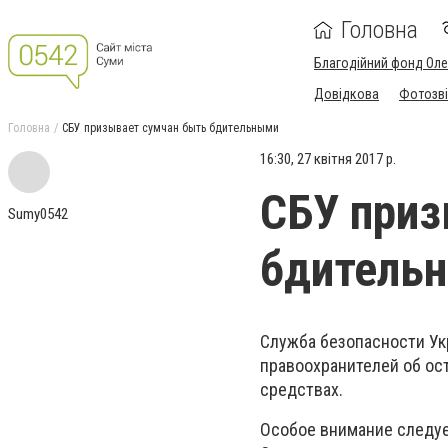
Головна
Благодійний фонд Ол
Довідкова
Фотозві
Головна
СБУ призывает сумчан быть бдительными
16:30, 27 квітня 2017 р.
СБУ приз
Sumy0542
бдитель
Служба безопасности Ук
правоохранителей об ос
средствах.
Особое внимание следуе