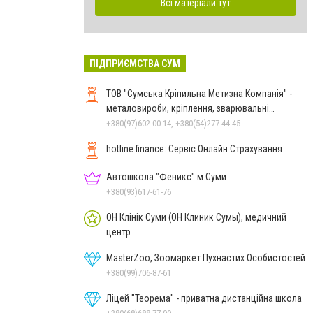
Всі матеріали тут
ПІДПРИЄМСТВА СУМ
ТОВ "Сумська Кріпильна Метизна Компанія" -
металовироби, кріплення, зварювальні
електроди у м.Суми
+380(97)602-00-14, +380(54)277-44-45
hotline.finance: Сервіс Онлайн Страхування
Автошкола "Феникс" м.Суми
+380(93)617-61-76
ОН Клінік Суми (ОН Клиник Сумы), медичний
центр
MasterZoo, Зоомаркет Пухнастих Особистостей
+380(99)706-87-61
Ліцей "Теорема" - приватна дистанційна школа