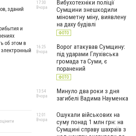
Вибухотехніки поліції
17:30
Вчора
ов, зданий
Сумщини знешкодили
мінометну міну, виявлену
на даху будівлі
прибытия и
ФОТО
рениях
ь об этом в
Ворог атакував Сумщину:
16:25
 электронный
Вчора
під ударами Глухівська
громада та Суми, є
поранений
ФОТО
Минуло два роки з дня
13:54
Вчора
загибелі Вадима Науменка
Ошукали військових на
12:01
Вчора
суму понад 1 млн грн: на
 оцінити
Сумщині справу шахраїв з