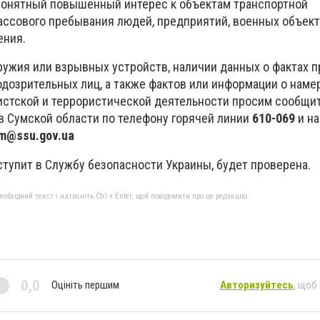
понятный повышенный интерес к объектам транспортной
ассового пребывания людей, предприятий, военных объект
ения.
ружия или взрывных устройств, наличии данных о фактах 
одозрительных лиц, а также фактов или информации о наме
стской и террористической деятельности просим сообщит
в Сумской области по телефону горячей линии
610-069
и на
m@ssu.gov.ua
ступит в Службу безопасности Украины, будет проверена.
бхідний текст і натисніть Ctrl + Enter, щоб повідомити про це редакцію
0,0
Оцініть першим
Авторизуйтесь
, щоб