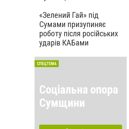
«Зелений Гай» під
Сумами призупиняє
роботу після російських
ударів КАБами
СПЕЦТЕМА
Соціальна опора
Сумщини