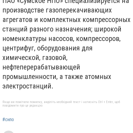
ПАО «Сумское НПО» специализируется на
производстве газоперекачивающих
агрегатов и комплектных компрессорных
станций разного назначения; широкой
номенклатуры насосов, компрессоров,
центрифуг, оборудования для
химической, газовой,
нефтеперерабатывающей
промышленности, а также атомных
электростанций.
Якщо ви помітили помилку, виділіть необхідний текст і натисніть Ctrl + Enter, щоб
повідомити про це редакцію
#снпо