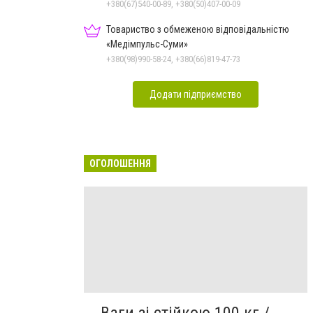
+380(67)540-00-89, +380(50)407-00-09
Товариство з обмеженою відповідальністю
«Медімпульс-Суми»
+380(98)990-58-24, +380(66)819-47-73
Додати підприємство
ОГОЛОШЕННЯ
Ваги зі стійкою 100 кг /