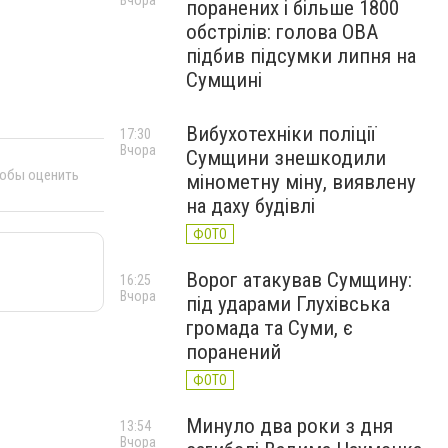
Вчора
поранених і більше 1800
обстрілів: голова ОВА
підбив підсумки липня на
Сумщині
Вибухотехніки поліції
17:30
Вчора
Сумщини знешкодили
тобы оценить
мінометну міну, виявлену
на даху будівлі
ФОТО
Ворог атакував Сумщину:
16:25
Вчора
під ударами Глухівська
громада та Суми, є
поранений
ФОТО
Минуло два роки з дня
13:54
Вчора