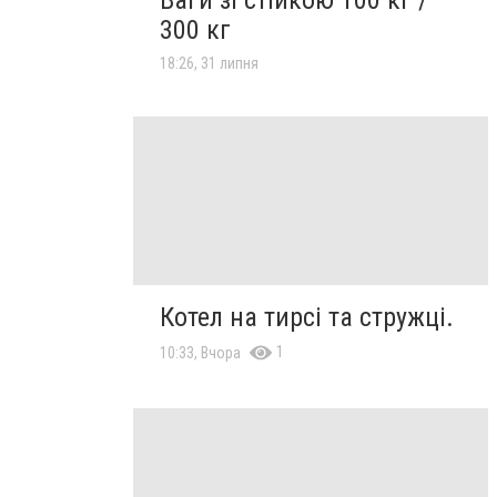
300 кг
18:26, 31 липня
Котел на тирсі та стружці.
1
10:33, Вчора