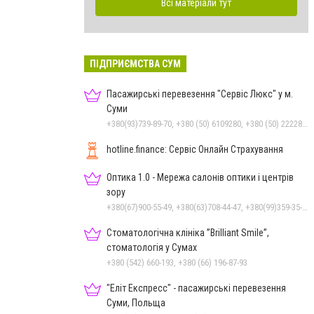
Всі матеріали тут
ПІДПРИЄМСТВА СУМ
Пасажирські перевезення "Сервіс Люкс" у м.
Суми
+380(93)739-89-70, +380 (50) 6109280, +380 (50) 2222885, +380 (67) 3222885, +380 (97) 2257010, +380 (68) 1595110, +380 (542) 600085, +380 (542) 250303, +380 (542) 781330
hotline.finance: Сервіс Онлайн Страхування
Оптика 1.0 - Мережа салонів оптики і центрів
зору
+380(67)900-55-49, +380(63)708-44-47, +380(99)359-35-36
Стоматологічна клініка ”Brilliant Smile”,
стоматологія у Сумах
+380 (542) 660-193, +380 (66) 196-87-93
"Еліт Експресс" - пасажирські перевезення
Суми, Польща