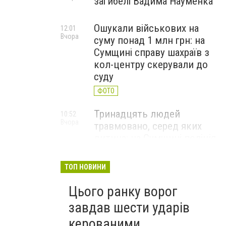
загибелі Вадима Науменка
Ошукали військових на
12:01
Вчора
суму понад 1 млн грн: на
Сумщині справу шахраїв з
кол-центру скерували до
суду
ФОТО
Тринадцять людей
10:52
Вчора
травмовано, серед яких
дитина: на Сумщині поліція
документує воєнні злочини
ФОТО
ТОП НОВИНИ
Цього ранку ворог
завдав шести ударів
керованими