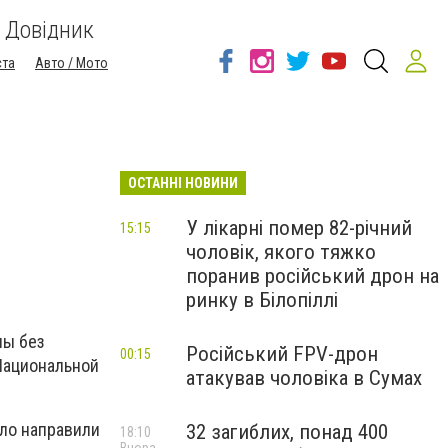
Довідник
ста
Авто / Мото
ОСТАННІ НОВИНИ
У лікарні помер 82-річний
15:15
чоловік, якого тяжко
поранив російський дрон на
ринку в Білопіллі
ны без
Російський FPV-дрон
00:15
Национальной
атакував чоловіка в Сумах
ело направили
32 загиблих, понад 400
18:10