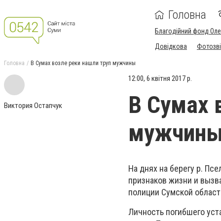
Головна
Благодійний фонд Ол
Довідкова
Фотозві
Головна
В Сумах возле реки нашли труп мужчины
12:00, 6 квітня 2017 р.
В Сумах 
Виктория Остапчук
мужчин
На днях на берегу р. Пс
признаков жизни и вызв
полиции Сумской област
Личность погибшего уст