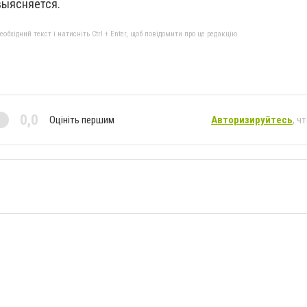
выясняется.
бхідний текст і натисніть Ctrl + Enter, щоб повідомити про це редакцію
0,0
Оцініть першим
Авторизируйтесь
, ч