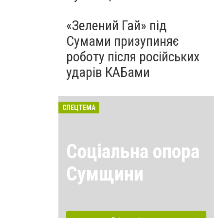
«Зелений Гай» під
Сумами призупиняє
роботу після російських
ударів КАБами
СПЕЦТЕМА
Соціальна опора
Сумщини