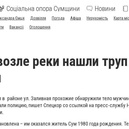
Соціальна опора Сумщини
Новини
ександра Ємця
Дозвілля
Погода
Афіша
Нерухомість
Карта мі
ти
Вакансії
Оголошення
возле реки нашли труп
ы
ел в районе ул. Заливная прохожие обнаружили тело мужчи
али полицию, пишет Спецкор со ссылкой на пресс-службу 
и.
ановлена – им оказался житель Сум 1980 года рождения. Т