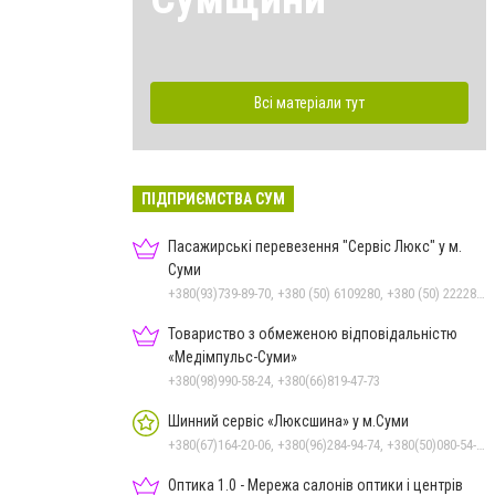
Всі матеріали тут
ПІДПРИЄМСТВА СУМ
Пасажирські перевезення "Сервіс Люкс" у м.
Суми
+380(93)739-89-70, +380 (50) 6109280, +380 (50) 2222885, +380 (67) 3222885, +380 (97) 2257010, +380 (68) 1595110, +380 (542) 600085, +380 (542) 250303, +380 (542) 781330
Товариство з обмеженою відповідальністю
«Медімпульс-Суми»
+380(98)990-58-24, +380(66)819-47-73
Шинний сервіс «Люксшина» у м.Суми
+380(67)164-20-06, +380(96)284-94-74, +380(50)080-54-94, +380(95)884-84-24
Оптика 1.0 - Мережа салонів оптики і центрів