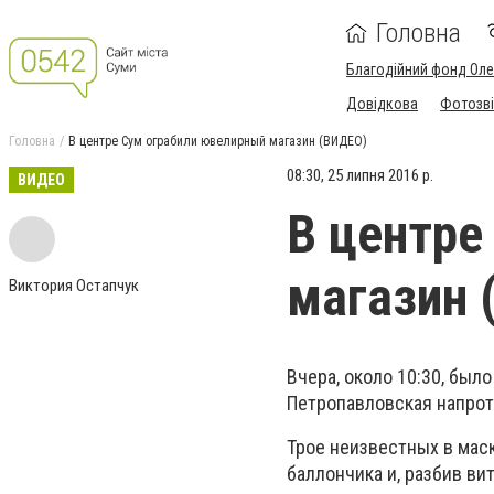
Головна
Благодійний фонд Ол
Довідкова
Фотозві
Головна
В центре Сум ограбили ювелирный магазин (ВИДЕО)
08:30, 25 липня 2016 р.
ВИДЕО
В центре
магазин 
Виктория Остапчук
Вчера, около 10:30, был
Петропавловская напрот
Трое неизвестных в маск
баллончика и, разбив в