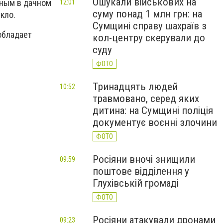
Ошукали військових на
нным в дачном
12:01
суму понад 1 млн грн: на
кло.
Сумщині справу шахраїв з
обладает
кол-центру скерували до
суду
ФОТО
Тринадцять людей
10:52
травмовано, серед яких
дитина: на Сумщині поліція
документує воєнні злочини
ФОТО
Росіяни вночі знищили
09:59
поштове відділення у
Глухівській громаді
ФОТО
Росіяни атакували дронами
09:23