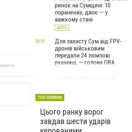
ринок на Сумщині: 10
поранених, двоє — у
важкому стані
ФОТО
Для захисту Сум від FPV-
09:19
дронів військовим
передали 24 помпові
рушниці, — голова ОВА
 оцінити
У частині Сум сьогодні
09:13
тимчасово відключать
воду: перелік вулиць
ТОП НОВИНИ
Цього ранку ворог
завдав шести ударів
керованими