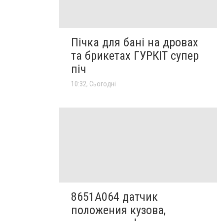
Пічка для бані на дровах
та брикетах ГУРКІТ супер
піч
10:32, Сьогодні
8651A064 датчик
положения кузова,