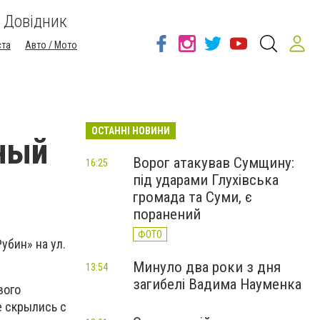
Довідник
ста
Авто / Мото
ОСТАННІ НОВИНИ
ный
Ворог атакував Сумщину:
16:25
під ударами Глухівська
громада та Суми, є
поранений
ФОТО
убин» на ул.
Минуло два роки з дня
13:54
загибелі Вадима Науменка
вого
е скрылись с