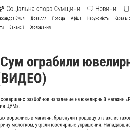
Соціальна опора Сумщини
Новини
ександра Ємця
Дозвілля
Погода
Афіша
Нерухомість
Карта мі
ти
Вакансії
Оголошення
 Сум ограбили ювелир
(ВИДЕО)
о совершено разбойное нападение на ювелирный магазин «Р
ив ЦУМа.
ах ворвались в магазин, брызнули продавцу в глаза из газо
итрину молотком, украли ювелирные украшения. Нападавши