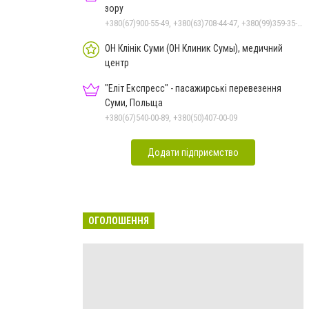
зору
+380(67)900-55-49, +380(63)708-44-47, +380(99)359-35-36
ОН Клінік Суми (ОН Клиник Сумы), медичний
центр
"Еліт Експресс" - пасажирські перевезення
Суми, Польща
+380(67)540-00-89, +380(50)407-00-09
Додати підприємство
ОГОЛОШЕННЯ