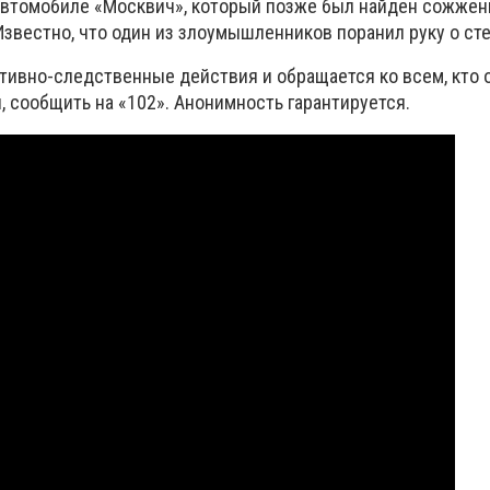
автомобиле «Москвич», который позже был найден сожже
звестно, что один из злоумышленников поранил руку о сте
тивно-следственные действия и обращается ко всем, кто 
 сообщить на «102». Анонимность гарантируется.