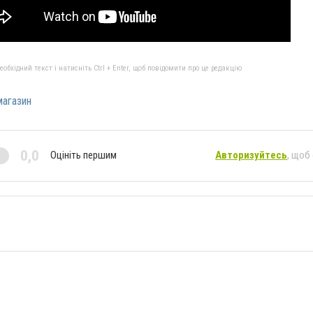
бхідний текст і натисніть Ctrl + Enter, щоб повідомити про це редакцію
агазин
0,0
Оцініть першим
Авторизуйтесь
, щоб