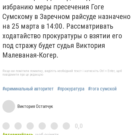
избранию меры пресечения Гоге
Сумскому в Заречном райсуде назначено
на 25 марта в 14:00. Рассматривать
ходатайство прокуратуры о взятии его
под стражу будет судья Виктория
Малеваная-Когер.
Якщо ви помітили помилку, виділіть необхідний текст і натисніть Ctrl + Enter, щоб
повідомити про це редакцію
#криминальный авторитет
#прокуратура
#гога сумской
Виктория Остапчук
0,0
Авторизуйтесь
, щоб оцінити