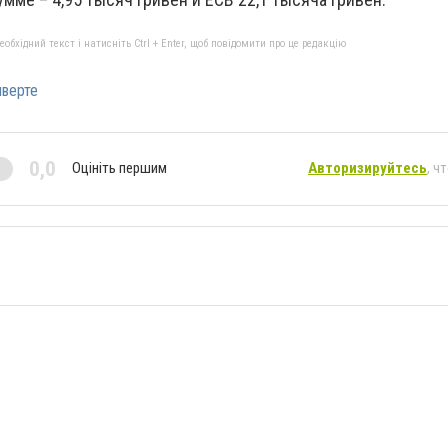
бхідний текст і натисніть Ctrl + Enter, щоб повідомити про це редакцію
нверте
0,0
Оцініть першим
Авторизируйтесь
, ч