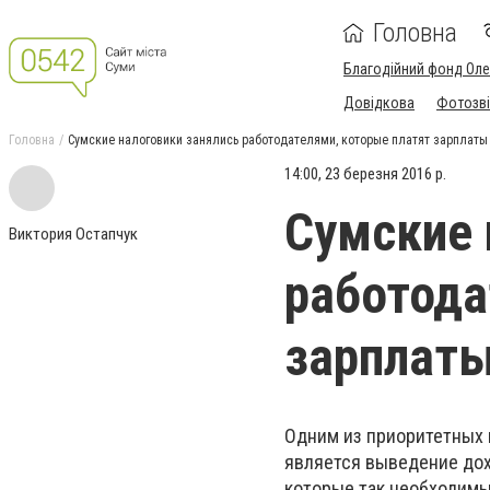
Головна
Благодійний фонд Ол
Довідкова
Фотозві
Головна
Сумские налоговики занялись работодателями, которые платят зарплаты 
14:00, 23 березня 2016 р.
Сумские 
Виктория Остапчук
работода
зарплаты
Одним из приоритетных 
является выведение дохо
которые так необходимы