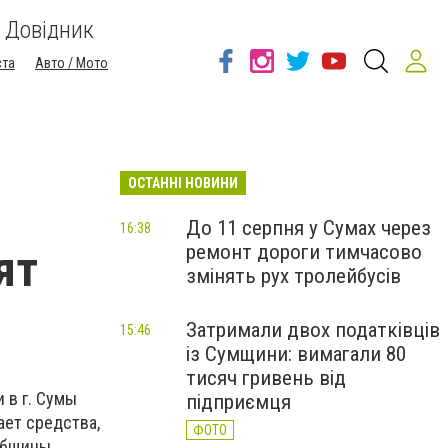
Довідник
ста
Авто / Мото
ОСТАННІ НОВИНИ
До 11 серпня у Сумах через
16:38
ремонт дороги тимчасово
ят
змінять рух тролейбусів
Затримали двох податківців
15:46
із Сумщини: вимагали 80
тисяч гривень від
 в г. Сумы
підприємця
ает средства,
ФОТО
общины.