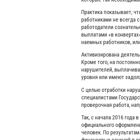
Практика показывает, ч
работниками не всегда 
работодатели сознатель
выплатами «в конвертах
наемных работников, или
Активизирована деятельн
Кроме того, на постоян
нарушителей, выплачива
уровня или имеют задол
С целью отработки нару
специалистами Государс
проверочная работа, на
Так, с начала 2016 года
официального оформлени
человек. По результата
финансовых санкций в су