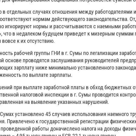
то в отдельных случаях отношения между работодателями 
соответствуют нормам действующего законодательства. О
но игнорируют нормы и рассчитываются с наемными рабо
», что в недалеком будущем приведет к мизерным суммам 
 вовсе к их отсутствию.
ость рабочей группы ГНИ в г. Сумы по легализации зарабо
ной основе проводятся заслушивания руководителей предпр
ющих зарплату ниже минимально установленного законод
женность по выплате зарплаты.
шений при выплате заработной платы в обход бюджетных о
твенной налоговой инспекции в г. Сумы проводится контро
правленная на выявление указанных нарушений.
 в Сумах установлено 45 случаев использования наемного тр
я. Привлечено к государственной регистрации физических
м проведенной работы доначислено налога на доходы физич
мме – 4,95 тысяч гривен и ЕСВ 22,1 тысяча гривен.