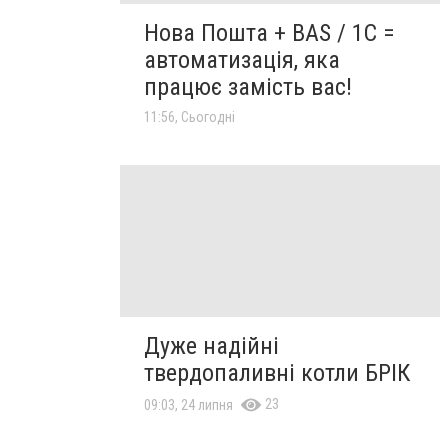
Нова Пошта + BAS / 1C =
автоматизація, яка
працює замість вас!
11:56, Сьогодні
Дуже надійні
твердопаливні котли БРІК
23
09:03, 24 липня