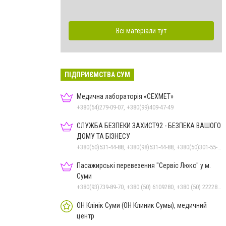
Всі матеріали тут
ПІДПРИЄМСТВА СУМ
Медична лабораторія «СЕХМЕТ»
+380(54)279-09-07, +380(99)409-47-49
СЛУЖБА БЕЗПЕКИ ЗАХИСТ92 - БЕЗПЕКА ВАШОГО
ДОМУ ТА БІЗНЕСУ
+380(50)531-44-88, +380(98)531-44-88, +380(50)301-55-99, +380(54)260-05-36, 0800332313
Пасажирські перевезення "Сервіс Люкс" у м.
Суми
+380(93)739-89-70, +380 (50) 6109280, +380 (50) 2222885, +380 (67) 3222885, +380 (97) 2257010, +380 (68) 1595110, +380 (542) 600085, +380 (542) 250303, +380 (542) 781330
ОН Клінік Суми (ОН Клиник Сумы), медичний
центр