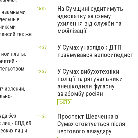
На Сумщині судитимуть
15:02
и наемными
адвокатку за схему
тдельные
ухилення від служби та
тниками
мобілізації
пенсий тех же
У Сумах унаслідок ДТП
14:37
тной платы.
травмувався велосипедист
иятий -
ательством
У Сумах вибухотехніки
12:37
поліції та рятувальники
знешкодили фугасну
тчислений,
авіабомбу росіян
льно-
ФОТО
уда без
Проспект Шевченка в
11:36
 лиц - СПД 69
Сумах оговтується після
еских лиц и
чергового авіаудару