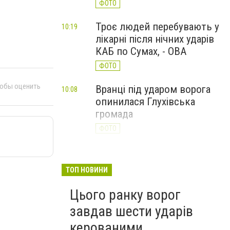
ФОТО
Троє людей перебувають у
10:19
лікарні після нічних ударів
КАБ по Сумах, - ОВА
ФОТО
тобы оценить
Вранці під ударом ворога
10:08
опинилася Глухівська
громада
ФОТО
ТОП НОВИНИ
Цього ранку ворог
завдав шести ударів
керованими