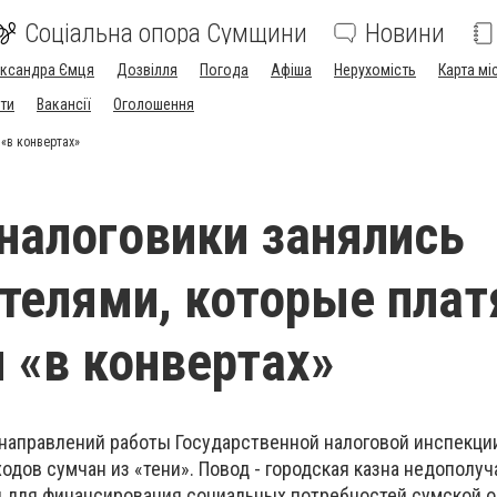
Соціальна опора Сумщини
Новини
ександра Ємця
Дозвілля
Погода
Афіша
Нерухомість
Карта мі
ти
Вакансії
Оголошення
«в конвертах»
налоговики занялись
телями, которые плат
 «в конвертах»
направлений работы Государственной налоговой инспекции
дов сумчан из «тени». Повод - городская казна недополуч
 для финансирования социальных потребностей сумской 