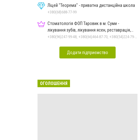
Ліцей "Теорема" - приватна дистанційна школа
+380(68)688-77-99
Стоматологія ФОП Таровик в м. Суми -
лікування зубів, лікування ясен, реставрація,
протезування
+380(96)247-99-48, +380(66)464-87-70, +380(54)224-79-94
Додати підприємство
ОГОЛОШЕННЯ