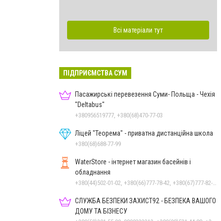
Всі матеріали тут
ПІДПРИЄМСТВА СУМ
Пасажирські перевезення Суми- Польща - Чехія
"Deltabus"
+380956519777, +380(68)470-77-03
Ліцей "Теорема" - приватна дистанційна школа
+380(68)688-77-99
WaterStore - інтернет магазин басейнів і
обладнання
+380(44)502-01-02, +380(66)777-78-42, +380(67)777-82-19, +380(67)890-80-80, +380(73)890-80-80, +380(44)502-01-03
СЛУЖБА БЕЗПЕКИ ЗАХИСТ92 - БЕЗПЕКА ВАШОГО
ДОМУ ТА БІЗНЕСУ