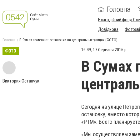
Головна
Благодійний фонд Ол
Довідкова
Фотозві
Головна
В Сумах поменяют остановки на центральных улицах (ФОТО)
16:49, 17 березня 2016 р.
ФОТО
В Сумах 
централь
Виктория Остапчук
Сегодня на улице Петро
остановку, вместо котор
«РТМ». Всего планируется
«Мы осуществляем замену