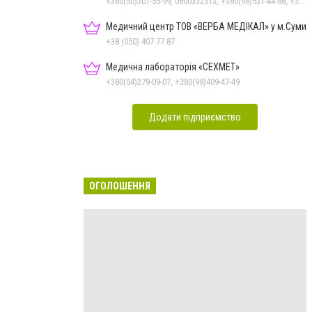
+380(50)301-55-99, 0800332313, +380(98)531-44-88, +380(50)531-44-88, +380(54)260-05-36
Медичний центр ТОВ «ВЕРБА МЕДІКАЛ» у м.Суми
+38 (050) 407 77 87
Медична лабораторія «СЕХМЕТ»
+380(54)279-09-07, +380(99)409-47-49
Додати підприємство
ОГОЛОШЕННЯ