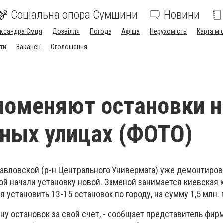
Соціальна опора Сумщини
Новини
ександра Ємця
Дозвілля
Погода
Афіша
Нерухомість
Карта мі
ти
Вакансії
Оголошення
поменяют остановки н
ных улицах (ФОТО)
павловской (р-н Центрального Универмага) уже демонтиро
ой начали установку новой. Заменой занимается киевская
 установить 13-15 остановок по городу, на сумму 1,5 млн. 
 остановок за свой счет, - сообщает представитель фирмы