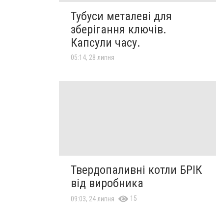
Тубуси металеві для
зберігання ключів.
Капсули часу.
05:14, 28 липня
Твердопаливні котли БРІК
від виробника
15
09:03, 24 липня