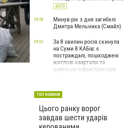
ФОТО
Минув рік з дня загибелі
09:28
Дмитра Мельника (Смайл)
За 8 хвилин росія скинула
09:03
на Суми 8 КАБів: є
постраждалі, пошкоджені
житлові квартали та
В Сумах поменяют остановки на центральных улица
цивільна інфраструктура
ФОТО
ТОП НОВИНИ
Цього ранку ворог
завдав шести ударів
керованими