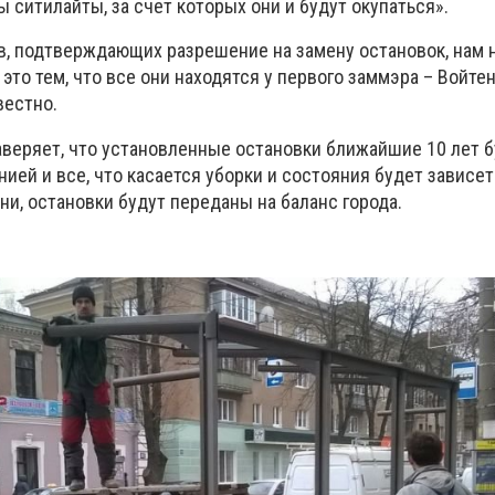
ы ситилайты, за счет которых они и будут окупаться».
в, подтверждающих разрешение на замену остановок, нам 
это тем, что все они находятся у первого заммэра – Войтен
вестно.
веряет, что установленные остановки ближайшие 10 лет б
ией и все, что касается уборки и состояния будет зависеть
и, остановки будут переданы на баланс города.