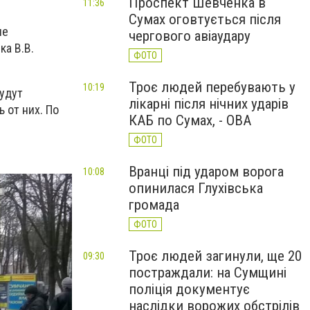
Проспект Шевченка в
11:36
Сумах оговтується після
не
чергового авіаудару
ка В.В.
ФОТО
Троє людей перебувають у
10:19
удут
лікарні після нічних ударів
 от них. По
КАБ по Сумах, - ОВА
ФОТО
Вранці під ударом ворога
10:08
опинилася Глухівська
громада
ФОТО
Троє людей загинули, ще 20
09:30
постраждали: на Сумщині
поліція документує
наслідки ворожих обстрілів