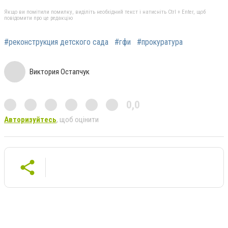
Якщо ви помітили помилку, виділіть необхідний текст і натисніть Ctrl + Enter, щоб
повідомити про це редакцію
#реконструкция детского сада
#гфи
#прокуратура
Виктория Остапчук
0,0
Авторизуйтесь
, щоб оцінити