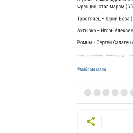
Франции, стал мэром (65
Тростянец – Юрий Бова (
Ахтырка – Игорь Алексее
Ромны - Сергей Салатун 
Якщо ви помітили помилку, виділіть нео
#выборы мэра