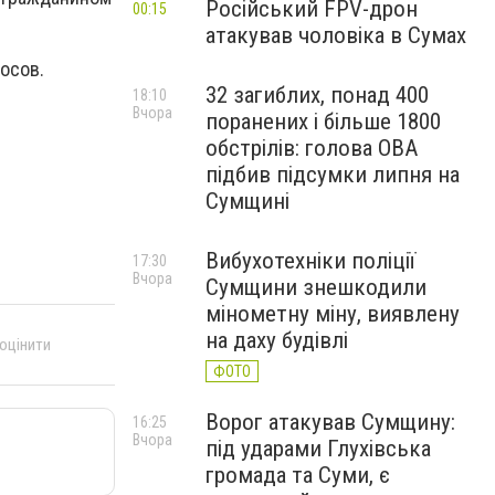
Російський FPV-дрон
00:15
атакував чоловіка в Сумах
осов.
32 загиблих, понад 400
18:10
Вчора
поранених і більше 1800
обстрілів: голова ОВА
підбив підсумки липня на
Сумщині
Вибухотехніки поліції
17:30
Вчора
Сумщини знешкодили
мінометну міну, виявлену
на даху будівлі
 оцінити
ФОТО
Ворог атакував Сумщину:
16:25
Вчора
під ударами Глухівська
громада та Суми, є