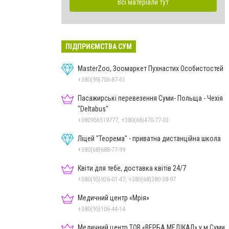
Всі матеріали тут
ПІДПРИЄМСТВА СУМ
MasterZoo, Зоомаркет Пухнастих Особистостей
+380(99)706-87-61
Пасажирські перевезення Суми- Польща - Чехія
"Deltabus"
+380956519777, +380(68)470-77-03
Ліцей "Теорема" - приватна дистанційна школа
+380(68)688-77-99
Квіти для тебе, доставка квітів 24/7
+380(95)926-01-47, +380(68)380-38-97
Медичний центр «Мрія»
+380(95)106-44-14
Медичний центр ТОВ «ВЕРБА МЕДІКАЛ» у м.Суми