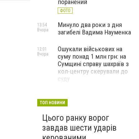
поранений
ФОТО
Минуло два роки з дня
13:54
Вчора
загибелі Вадима Науменка
Ошукали військових на
12:01
Вчора
суму понад 1 млн грн: на
Сумщині справу шахраїв з
кол-центру скерували до
суду
ФОТО
ТОП НОВИНИ
Цього ранку ворог
завдав шести ударів
керованими