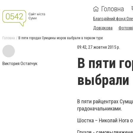
Головна
Благодійний фонд Ол
Довідкова
Фотозві
Головна
В пяти городах Сумщины мэров выбрали в первом туре
09:42, 27 жовтня 2015 р.
В пяти г
Виктория Остапчук
выбрали 
В пяти райцентрах Сумщ
градоначальниками.
Шостка – Николай Нога о
Глухов - самовыдвижене