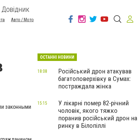
Довідник
ста
Авто / Мото
ОСТАННІ НОВИНИ
в
Російський дрон атакував
18:08
багатоповерхівку в Сумах:
постраждала жінка
У лікарні помер 82-річний
15:15
али законными
чоловік, якого тяжко
поранив російський дрон на
ринку в Білопіллі
л гражданином