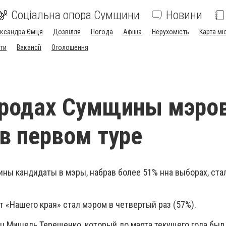
Соціальна опора Сумщини
Новини
ександра Ємця
Дозвілля
Погода
Афіша
Нерухомість
Карта мі
ти
Вакансії
Оголошення
ородах Сумщины мэро
в первом туре
ины кандидаты в мэры, набрав более 51% нна выборах, ст
т «Нашего края» стал мэром в четвертый раз (57%).
ц Мишель Терещенко, который до марта текущего года бы