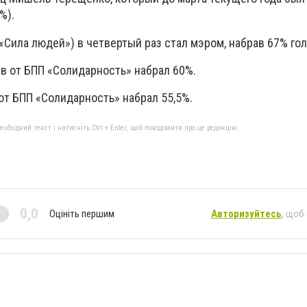
%).
«Сила людей») в четвертый раз стал мэром, набрав 67% гол
в от БПП «Солидарность» набрал 60%.
от БПП «Солидарность» набрал 55,5%.
бхідний текст і натисніть Ctrl + Enter, щоб повідомити про це редакцію
0,0
Оцініть першим
Авторизуйтесь
, щоб