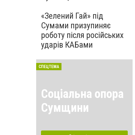
«Зелений Гай» під
Сумами призупиняє
роботу після російських
ударів КАБами
СПЕЦТЕМА
Соціальна опора
Сумщини