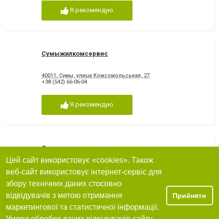
Я рекомендую
Сумыжилкомсервис
40011, Сумы, улица Комсомольськая, 27
+38 (542) 66-06-04
Я рекомендую
Сумыжитло
Цей сайт використовує «cookies». Також
40034, Сумы, улица Демьяна Коротченка, 19/1
веб-сайт використовує інтернет-сервіс для
+38 (542) 66-22-88
збору технічних даних стосовно
відвідувачів з метою отримання
Прийняти
Я рекомендую
маркетингової та статистичної інформації.
Умови обробки даних відвідувачів сайту