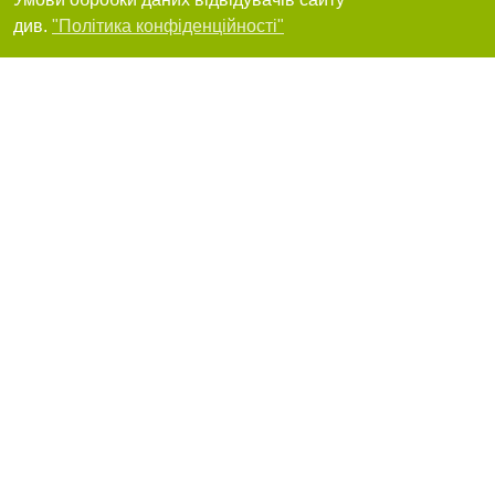
Фільтри
див.
"Політика конфіденційності"
Сумыкоммунсервис
40000, Сумы, улица Привокзальная, 33
+38 (542) 65-54-57
,
+38 (542) 65-04-40
Я рекомендую
Сумыкомунинвест
40000, Сумы, площа Независимости, 2
+38 (542) 78-81-13
Я рекомендую
Сумыоблэнерго