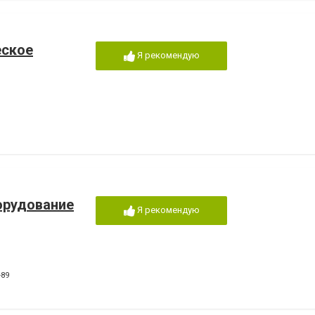
еское
Я рекомендую
орудование
Я рекомендую
-89