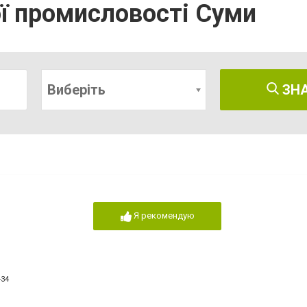
ї промисловості Суми
Виберіть
ЗН
Я рекомендую
-34