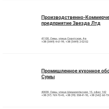
Производственно-Коммерч
предприятие Звезда Лтд
41100, Сумы, улица Советская, 4-а
+38 (5449) 4-61-99
,
+38 (5449) 2-02-02
Промишленное кухонное об
Сумы
40030, Сумы, улица Шишкарёвская, 15, офис 142
+38 (97) 769-70-45
,
+38 (99) 358-41-95
,
+38 (542) 60-73