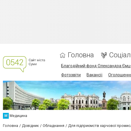
Головна
Соціа
Благодійний фонд Олександра Ємц
Фотозвіти
Вакансії
Оголошенн
М
Медицина
Головна
Довідник
Обладнання
Для підприємств харчової промис