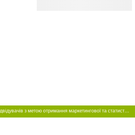
Цей сайт використовує «cookies». Також веб-сайт використовує інтернет-сервіс для збору технічних даних стосовно відвідувачів з метою отримання маркетингової та статистичної інформації. Умови обробки даних відвідувачів сайту див.