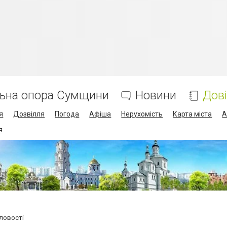
льна опора Сумщини
Новини
Дов
я
Дозвілля
Погода
Афіша
Нерухомість
Карта міста
А
я
ловості