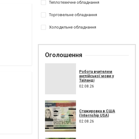
Теплотехнічне обладнання
Торговельне обладнання
Холодильне обладнання
Оголошення
Робота вчителем
англійської мови у
Таїланді
02.08.26
Стажировка в США
(Internship USA)
02.08.26