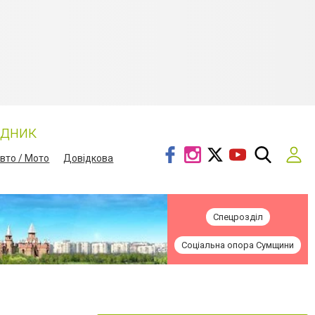
ідник
вто / Мото
Довідкова
Спецрозділ
Соціальна опора Сумщини