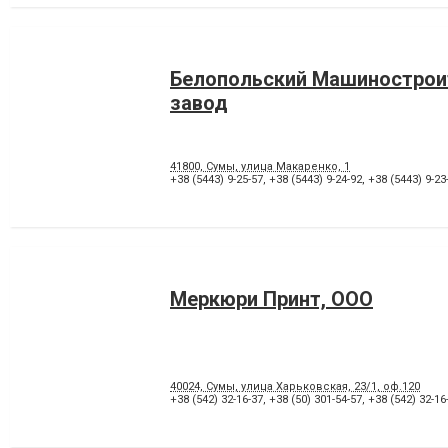
Белопольский Машинострои
завод
41800, Сумы, улица Макаренко, 1
+38 (5443) 9-25-57
,
+38 (5443) 9-24-92
,
+38 (5443) 9-23
Меркюри Принт, ООО
40024, Сумы, улица Харьковская, 23/1, оф.120
+38 (542) 32-16-37
,
+38 (50) 301-54-57
,
+38 (542) 32-16