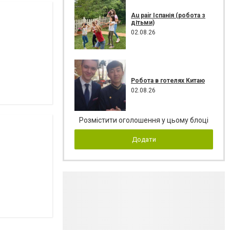
Au pair Іспанія (робота з
дітьми)
02.08.26
Робота в готелях Китаю
02.08.26
Розмістити оголошення у цьому блоці
Додати