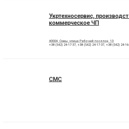
Укртехносервис, производст
коммерческое ЧП
40004, Сумы, улица Рабочий поселок, 13
+38 (542) 24-17-37
,
+38 (542) 24-17-37
,
+38 (542) 24-16
СМС