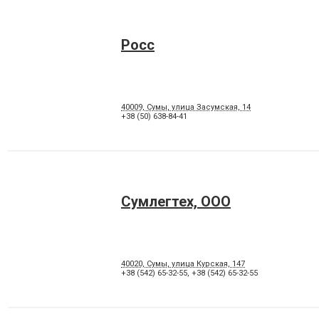
Росс
40009, Сумы, улица Засумская, 14
+38 (50) 638-84-41
Сумлегтех, ООО
40020, Сумы, улица Курская, 147
+38 (542) 65-32-55
,
+38 (542) 65-32-55