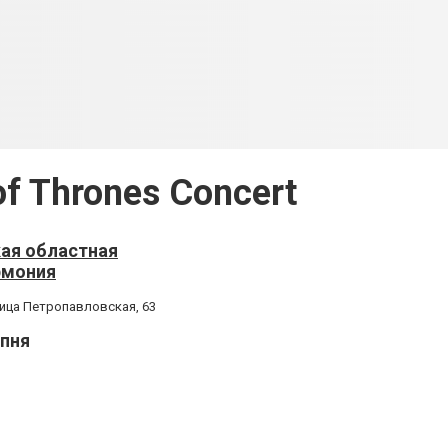
f Thrones Concert
ая областная
рмония
лица Петропавловская, 63
рпня