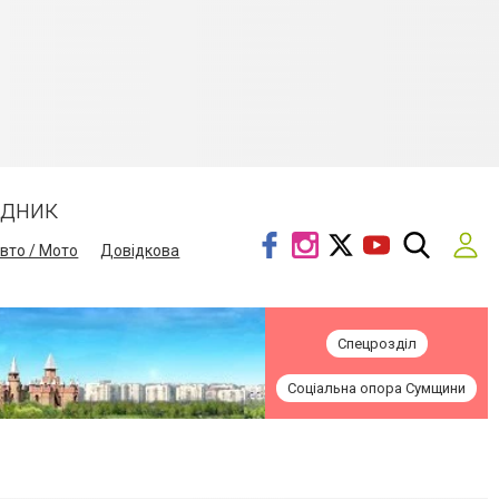
ідник
вто / Мото
Довідкова
Спецрозділ
Соціальна опора Сумщини