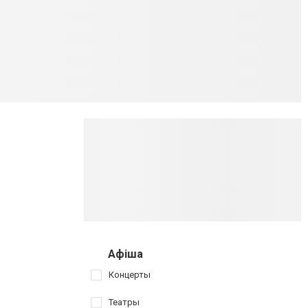
Афіша
Концерты
Театры