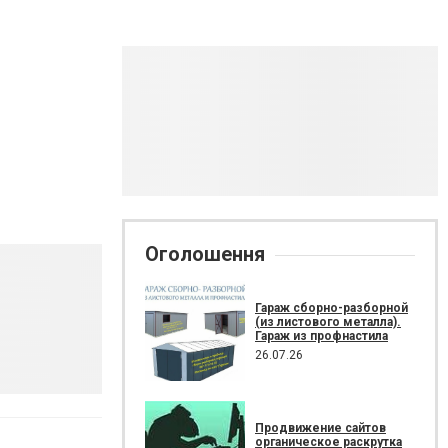
Оголошення
Гараж сборно-разборной
(из листового металла).
Гараж из профнастила
26.07.26
Продвижение сайтов
органическое раскрутка