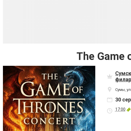
The Game o
Сумск
фила
Сумы, у
30 се
17:00