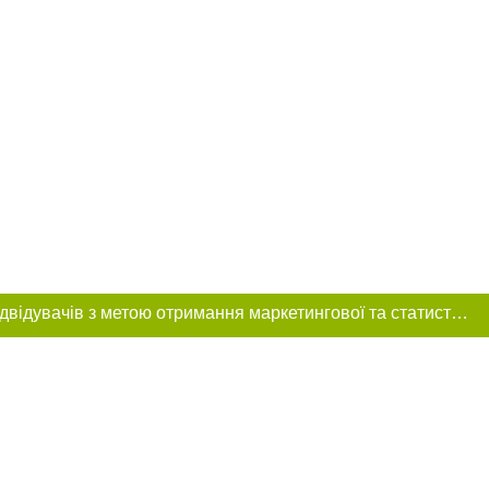
Цей сайт використовує «cookies». Також веб-сайт використовує інтернет-сервіс для збору технічних даних стосовно відвідувачів з метою отримання маркетингової та статистичної інформації. Умови обробки даних відвідувачів сайту див.