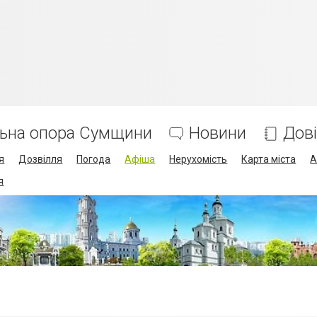
льна опора Сумщини
Новини
Дов
я
Дозвілля
Погода
Афіша
Нерухомість
Карта міста
А
я