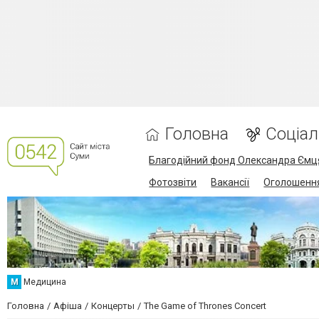
Головна
Соціа
Благодійний фонд Олександра Ємц
Фотозвіти
Вакансії
Оголошенн
М
Медицина
Головна
Афіша
Концерты
The Game of Thrones Concert