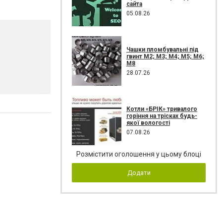
сайта
05.08.26
Чашки пломбувальні під
гвинт М2; М3; М4; М5; М6;
М8
28.07.26
Котли «БРІК» тривалого
горіння на трісках будь-
якої вологості
07.08.26
Розмістити оголошення у цьому блоці
Додати