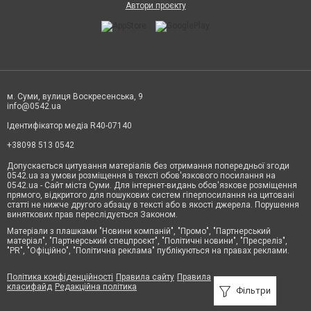
Автори проєкту
м. Суми, вулиця Воскресенська, 9
info@0542.ua
Ідентифікатор медіа R40-07140
+38098 513 0542
Допускається цитування матеріалів без отримання попередньої згоди
0542.ua за умови розміщення в тексті обов'язкового посилання на
0542.ua - Сайт міста Суми. Для інтернет-видань обов'язкове розміщення
прямого, відкритого для пошукових систем гіперпосилання на цитовані
статті не нижче другого абзацу в тексті або в якості джерела. Порушення
виняткових прав переслідується Законом.
Матеріали з плашками "Новини компаній", "Промо", "Партнерський
матеріал", "Партнерський спецпроєкт", "Політичні новини", "Пресреліз",
"PR", "Офіційно", "Політична реклама" публікуються на правах реклами.
Політика конфіденційності
Правила сайту
Правила
класифайд
Редакційна політика
Фільтри