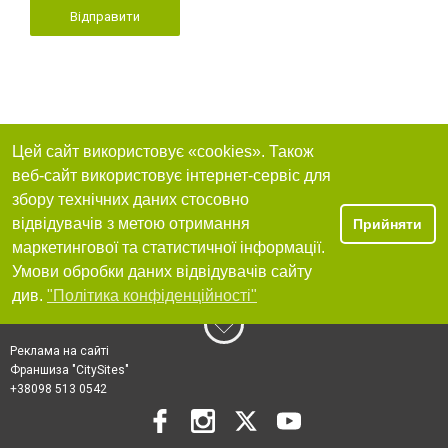
Відправити
Цей сайт використовує «cookies». Також
веб-сайт використовує інтернет-сервіс для
збору технічних даних стосовно
відвідувачів з метою отримання
Прийняти
маркетингової та статистичної інформації.
Умови обробки даних відвідувачів сайту
див.
"Політика конфіденційності"
Реклама на сайті
Франшиза "CitySites"
+38098 513 0542