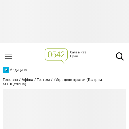
М
Медицина
Головна
Афіша
Театры
«Украдене щастя» (Театр ім.
М.С.Щепкіна)