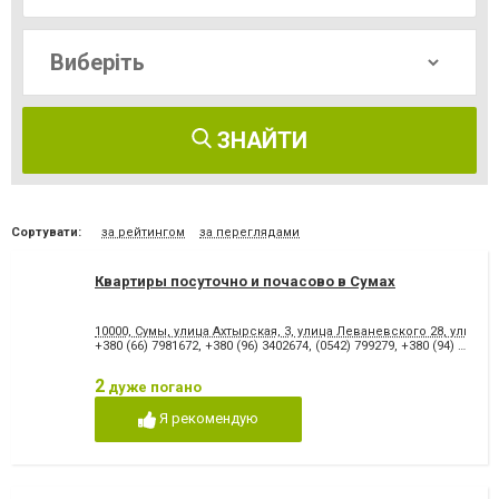
ЗНАЙТИ
Сортувати:
за рейтингом
за переглядами
Квартиры посуточно и почасово в Сумах
10000, Сумы, улица Ахтырская, 3, улица Леваневского 28, улица 
+380 (66) 7981672
,
+380 (96) 3402674
,
(0542) 799279
,
+380 (94) 9717279
2
дуже погано
Я рекомендую