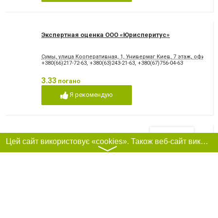
Экспертная оценка ООО «Юрисперитус»
Сумы, улица Кооперативная, 1, Универмаг Киев, 7 этаж, офис 70
+380(66)217-72-63
,
+380(63)243-21-63
,
+380(67)756-04-63
3.33
погано
Я рекомендую
Фільтри
LexStatus - экспертная компания в г.Сумы
Цей сайт використовує «cookies». Також веб-сайт використовує інтернет-сервіс для збору технічних даних стосовно відвідувачів з метою отримання маркетингової та статистичної інформації. Умови обробки даних відвідувачів сайту див.
〉
40000, Сумы, улица Соборная, 29-Д, офис 19
+380(95)811-29-33
,
+380(67)704-70-77
3.67
погано
Я рекомендую