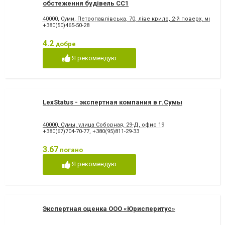
обстеження будівель СС1
40000, Суми, Петропавлівська, 70, ліве крило, 2-й поверх, моб. т
+380(50)465-50-28
4.2
добре
Я рекомендую
LexStatus - экспертная компания в г.Сумы
40000, Сумы, улица Соборная, 29-Д, офис 19
+380(67)704-70-77
,
+380(95)811-29-33
3.67
погано
Я рекомендую
Экспертная оценка ООО «Юрисперитус»