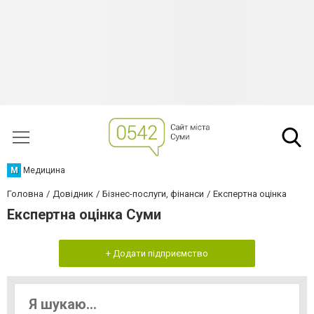
М
Медицина
Головна
Довідник
Бізнес-послуги, фінанси
Експертна оцінка
Експертна оцінка Суми
+ Додати підприємство