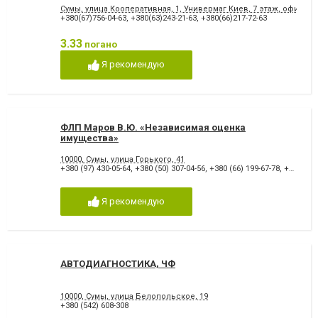
Сумы, улица Кооперативная, 1, Универмаг Киев, 7 этаж, офис 70
+380(67)756-04-63
,
+380(63)243-21-63
,
+380(66)217-72-63
3.33
погано
Я рекомендую
ФЛП Маров В.Ю. «Независимая оценка
имущества»
10000, Сумы, улица Горького, 41
+380 (97) 430-05-64
,
+380 (50) 307-04-56
,
+380 (66) 199-67-78
,
+380 (542) 79-53-34
Я рекомендую
АВТОДИАГНОСТИКА, ЧФ
10000, Сумы, улица Белопольское, 19
+380 (542) 608-308