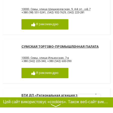
10000, Сумы, улица Шишкаревская, 9, 4-й эт., оф.7
+380 (98) 551-5241
,
(542) 932-7629
,
(542) 223-281
Я рекомендую
СУМСКАЯ ТОРГОВО-ПРОМЫШЛЕННАЯ ПАЛАТА
10000, Сумы, улица Ильинская, 7-а
+380 (542) 225-340
,
+380 (542) 600-390
Я рекомендую
БТИ ДП «Региональная агенция технической
инвентаризации» Коммунального предприятия
Фільтри
Цей сайт використовує «cookies». Також веб-сайт використовує інтернет-сервіс для збору технічних даних стосовно відвідувачів з метою отримання маркетингової та статистичної інформації. Умови обробки даних відвідувачів сайту див.
«Инициатива» Сумы
〉
Сумы, улица Ярослава Мудрого, 52, (Пролетарская)
+380(54)260-10-18
,
+380(99)779-91-07
,
+380(99)779-91-77