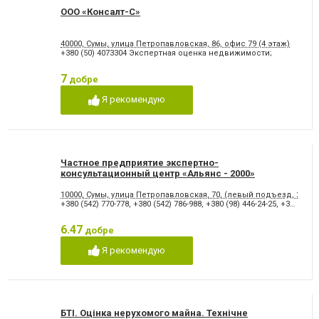
ООО «Консалт-С»
40000, Сумы, улица Петропавловская, 86, офис 79 (4 этаж)
+380 (50) 4073304 Экспертная оценка недвижимости;
7
добре
Я рекомендую
Частное предприятие экспертно-
консультационный центр «Альянс - 2000»
10000, Сумы, улица Петропавловская, 70, (левый подъезд, 2-й эт
+380 (542) 770-778
,
+380 (542) 786-988
,
+380 (98) 446-24-25
,
+380 (95) 383-93-22
6.47
добре
Я рекомендую
БТІ. Оцінка нерухомого майна. Технічне