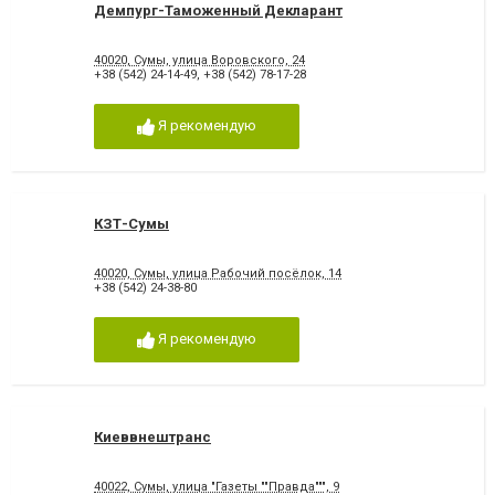
Демпург-Таможенный Декларант
40020, Сумы, улица Воровского, 24
+38 (542) 24-14-49
,
+38 (542) 78-17-28
Я рекомендую
КЗТ-Сумы
40020, Сумы, улица Рабочий посёлок, 14
+38 (542) 24-38-80
Я рекомендую
Киеввнештранс
40022, Сумы, улица "Газеты ""Правда""", 9