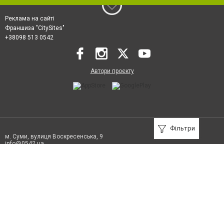
Реклама на сайті
Франшиза "CitySites"
+38098 513 0542
Автори проєкту
Фільтри
м. Суми, вулиця Воскресенська, 9
info@0542.ua
Ідентифікатор медіа R40-07140
+38098 513 0542
Допускається цитування матеріалів без отримання попередньої згоди
0542.ua за умови розміщення в тексті обов'язкового посилання на
0542.ua - Сайт міста Суми. Для інтернет-видань обов'язкове розміщення
прямого, відкритого для пошукових систем гіперпосилання на цитовані
статті не нижче другого абзацу в тексті або в якості джерела. Порушення
виняткових прав переслідується Законом.