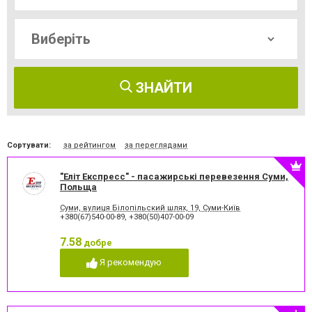
ЗНАЙТИ
Сортувати:
за рейтингом
за переглядами
"Еліт Експресс" - пасажирські перевезення Суми,
Польща
Суми, вулиця Білопільский шлях, 19, Суми-Київ
+380(67)540-00-89
,
+380(50)407-00-09
7.58
добре
Я рекомендую