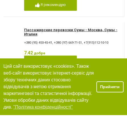
Я рекомендую
Пассажирские перевозки Сумы - Москва, Сумы -
Италия
+380 (95) 450-45-41
,
+380 (97) 669-71-51
,
+7(915)112-10-10
7.42
добре
Я рекомендую
Цей сайт використовує «cookies». Також
веб-сайт використовує інтернет-сервіс для
збору технічних даних стосовно
ОДЖАС ГРУП ООО
відвідувачів з метою отримання
Прийняти
маркетингової та статистичної інформації.
40030, Сумы, переулок Гражданский, 1
Умови обробки даних відвідувачів сайту
+380 (542) 770366
,
+380 (50) 6220811
Фільтри
див.
"Політика конфіденційності"
Я рекомендую