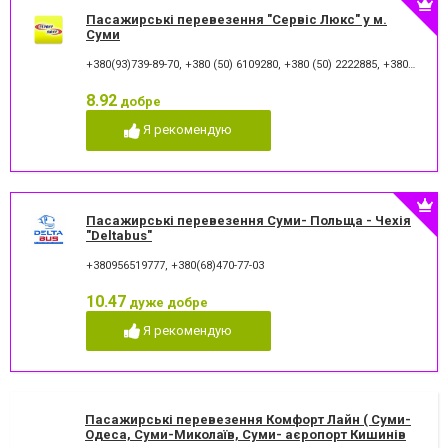
Пасажирські перевезення "Сервіс Люкс" у м.
Суми
+380(93)739-89-70
,
+380 (50) 6109280
,
+380 (50) 2222885
,
+380 (67) 3222885
8.92
добре
Я рекомендую
Пасажирські перевезення Суми- Польща - Чехія
"Deltabus"
+380956519777
,
+380(68)470-77-03
10.47
дуже добре
Я рекомендую
Пасажирські перевезення Комфорт Лайн ( Суми-
Одеса, Суми-Миколаїв, Суми- аєропорт Кишинів