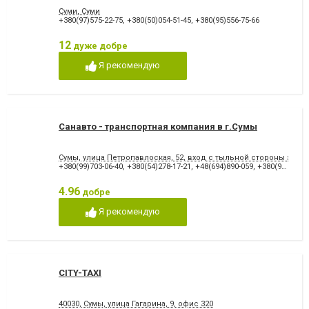
Суми, Суми
+380(97)575-22-75
,
+380(50)054-51-45
,
+380(95)556-75-66
12
дуже добре
Я рекомендую
Санавто - транспортная компания в г.Сумы
Сумы, улица Петропавлоская, 52, вход с тыльной стороны здан
+380(99)703-06-40
,
+380(54)278-17-21
,
+48(694)890-059
,
+380(93)746-45-31
4.96
добре
Я рекомендую
CITY-TAXI
40030, Сумы, улица Гагарина, 9, офис 320